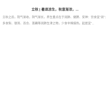
立秋 | 暑退凉生，秋意渐浓，...
立秋之后，阳气渐收，阴气渐长，养生重点在于润肺、健脾、安神：饮食宜“润”：
多食梨、银耳、百合、莲藕等润肺生津之物，少食辛辣燥热。起居宜“...