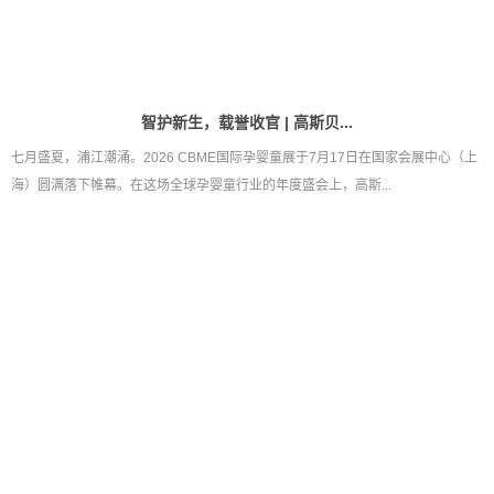
智护新生，载誉收官 | 高斯贝...
七月盛夏，浦江潮涌。2026 CBME国际孕婴童展于7月17日在国家会展中心（上
海）圆满落下帷幕。在这场全球孕婴童行业的年度盛会上，高斯...