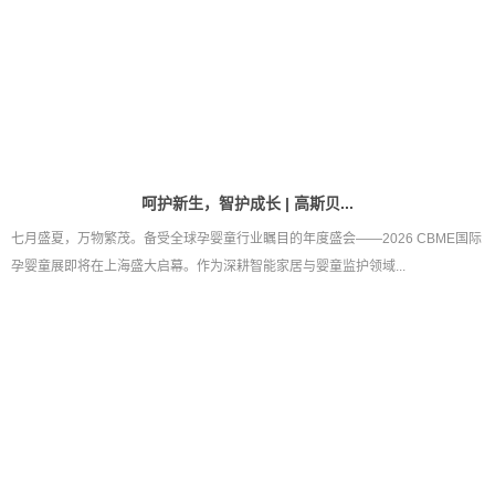
呵护新生，智护成长 | 高斯贝...
七月盛夏，万物繁茂。备受全球孕婴童行业瞩目的年度盛会——2026 CBME国际
孕婴童展即将在上海盛大启幕。作为深耕智能家居与婴童监护领域...