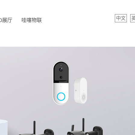
中文
D展厅
哇噻物联