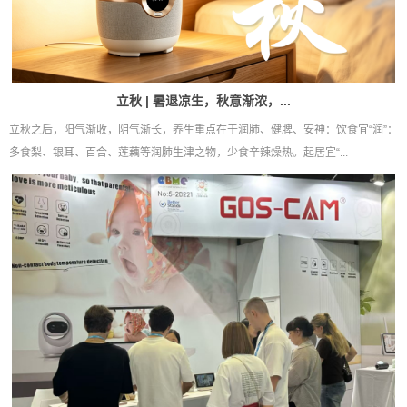
立秋 | 暑退凉生，秋意渐浓，...
立秋之后，阳气渐收，阴气渐长，养生重点在于润肺、健脾、安神：饮食宜“润”：
多食梨、银耳、百合、莲藕等润肺生津之物，少食辛辣燥热。起居宜“...