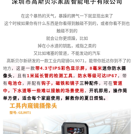
在这个暴热的天气，暴躁的脾气一下就显现出来了
这个时候如果你有什么东西是你看得到触碰不到的，或者你看不到也
触碰不到的
就会让你更烦躁，比如
掉在小水道的钥匙，戒指之类的
又比如堵塞的管道，不能发动的汽车
高斯贝尔新研发的一款工业内窥镜GL9071，能带你抵达你到不了的
地方
，这
是一款
带4.3寸IPS彩色显示屏，
8毫米
迷你防水摄
像头
，且有
1米延长管的检测工具
，
防水等级可达IP67
，带
有
电池仓
，并配有
钩子，磁铁和镜子
三种配件
，可在
管道
中，下水道等一些难以接触的场景使用
，
开机即用，操作简
单方便，适合每个家庭使用，解救你的夏日烦恼。