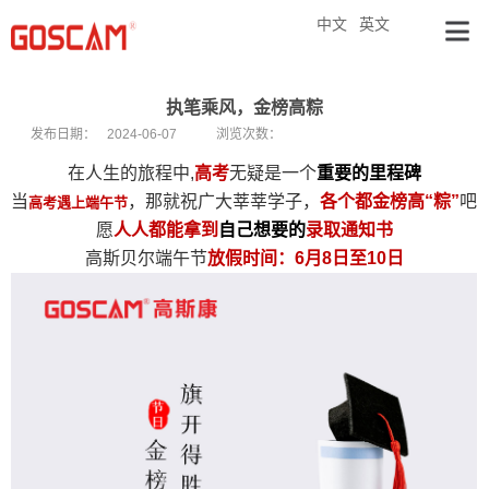
中文
英文
执笔乘风，金榜高粽
发布日期：
2024-06-07
浏览次数：
在人生的旅程中,
高考
无疑是一个
重要的里程碑
当
，那
就祝广大莘莘学
子，
各个都金榜高“粽”
吧
高考遇上端午节
愿
人人都能拿到
自己想要的
录取通知书
高斯贝尔
端午节
放假时间：6月8日至10日