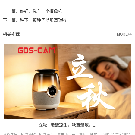
上一篇:
你好，我有一个摄像机
下一篇:
种下一颗种子哒啦滴哒啦
相关推荐
MORE>>
立秋 | 暑退凉生，秋意渐浓，...
立秋之后，阳气渐收，阴气渐长，养生重点在于润肺、健脾、安神：饮食宜“润”：