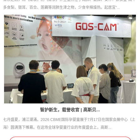
多食梨、银耳、百合、莲藕等润肺生津之物，少食辛辣燥热。起居宜“...
智护新生，载誉收官 | 高斯贝...
七月盛夏，浦江潮涌。2026 CBME国际孕婴童展于7月17日在国家会展中心（上
海）圆满落下帷幕。在这场全球孕婴童行业的年度盛会上，高斯...