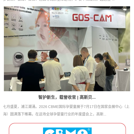
智护新生，载誉收官 | 高斯贝...
七月盛夏，浦江潮涌。2026 CBME国际孕婴童展于7月17日在国家会展中心（上
海）圆满落下帷幕。在这场全球孕婴童行业的年度盛会上，高斯...