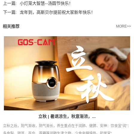
上一篇:
小灯笼大智慧--汤圆节快乐！
下一篇:
龙年到，高斯贝尔提前祝大家新年快乐！
相关推荐
MORE>>
立秋 | 暑退凉生，秋意渐浓，...
立秋之后，阳气渐收，阴气渐长，养生重点在于润肺、健脾、安神：饮食宜“润”：
多食梨、银耳、百合、莲藕等润肺生津之物，少食辛辣燥热。起居宜“...