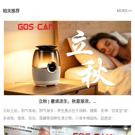
相关推荐
MORE>>
立秋 | 暑退凉生，秋意渐浓，...
立秋之后，阳气渐收，阴气渐长，养生重点在于润肺、健脾、安神：饮食宜“润”：
多食梨、银耳、百合、莲藕等润肺生津之物，少食辛辣燥热。起居宜“...