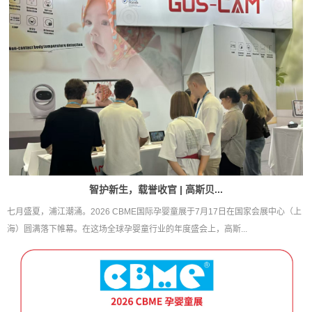
智护新生，载誉收官 | 高斯贝...
七月盛夏，浦江潮涌。2026 CBME国际孕婴童展于7月17日在国家会展中心（上
海）圆满落下帷幕。在这场全球孕婴童行业的年度盛会上，高斯...