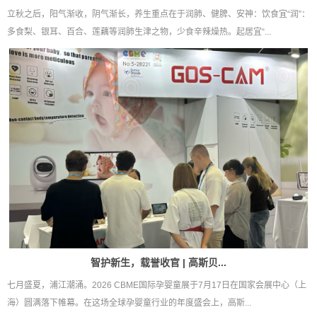
立秋之后，阳气渐收，阴气渐长，养生重点在于润肺、健脾、安神：饮食宜“润”：
多食梨、银耳、百合、莲藕等润肺生津之物，少食辛辣燥热。起居宜“...
智护新生，载誉收官 | 高斯贝...
七月盛夏，浦江潮涌。2026 CBME国际孕婴童展于7月17日在国家会展中心（上
海）圆满落下帷幕。在这场全球孕婴童行业的年度盛会上，高斯...