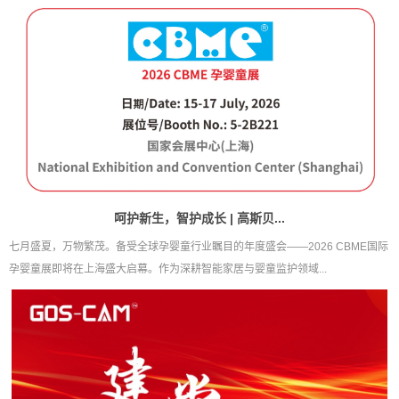
呵护新生，智护成长 | 高斯贝...
七月盛夏，万物繁茂。备受全球孕婴童行业瞩目的年度盛会——2026 CBME国际
孕婴童展即将在上海盛大启幕。作为深耕智能家居与婴童监护领域...