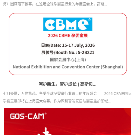
海）圆满落下帷幕。在这场全球孕婴童行业的年度盛会上，高斯...
呵护新生，智护成长 | 高斯贝...
七月盛夏，万物繁茂。备受全球孕婴童行业瞩目的年度盛会——2026 CBME国际
孕婴童展即将在上海盛大启幕。作为深耕智能家居与婴童监护领域...