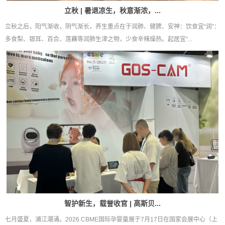
立秋 | 暑退凉生，秋意渐浓，...
立秋之后，阳气渐收，阴气渐长，养生重点在于润肺、健脾、安神：饮食宜“润”：
多食梨、银耳、百合、莲藕等润肺生津之物，少食辛辣燥热。起居宜“...
智护新生，载誉收官 | 高斯贝...
七月盛夏，浦江潮涌。2026 CBME国际孕婴童展于7月17日在国家会展中心（上