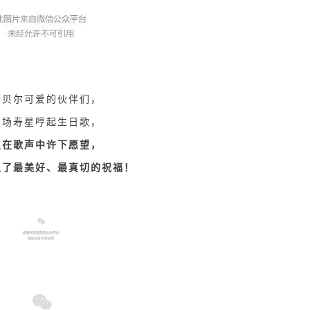
斯贝尔可爱的伙伴们，
在场寿星哼起生日歌，
星在歌声中许下愿望，
上了最美好、最真切的祝福！