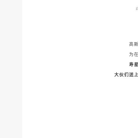
高
为
寿
大伙们送