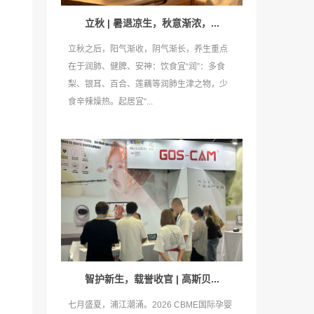
立秋 | 暑退凉生，秋意渐浓，...
立秋之后，阳气渐收，阴气渐长，养生重点
在于润肺、健脾、安神：饮食宜“润”：多食
梨、银耳、百合、莲藕等润肺生津之物，少
食辛辣燥热。起居宜“...
智护新生，载誉收官 | 高斯贝...
七月盛夏，浦江潮涌。2026 CBME国际孕婴