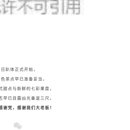
生日趴体正式开始，
各色茶点早已准备妥当，
式甜点与新鲜的七彩果盘，
志早已目露凶光垂涎三尺，
感谢党，感谢我们大老板！