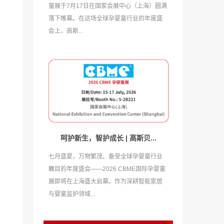
童展于7月17日在国家会展中心（上海）圆满
落下帷幕。在这场全球孕婴童行业的年度盛
会上，高斯...
呵护新生，智护成长 | 高斯贝...
七月盛夏，万物繁茂。备受全球孕婴童行业
瞩目的年度盛会——2026 CBME国际孕婴童
展即将在上海盛大启幕。作为深耕智能家居
与婴童监护领域...