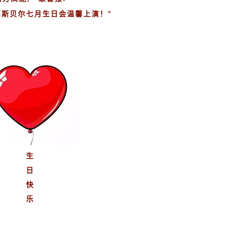
高斯贝尔七月生日会温馨上演！”
生
日
快
乐