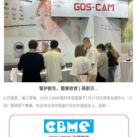
智护新生，载誉收官 | 高斯贝...
七月盛夏，浦江潮涌。2026 CBME国际孕婴童展于7月17日在国家会展中心（上
海）圆满落下帷幕。在这场全球孕婴童行业的年度盛会上，高斯...