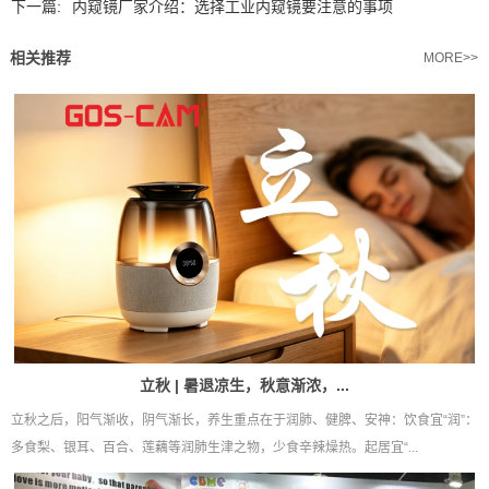
下一篇:
内窥镜厂家介绍：选择工业内窥镜要注意的事项
相关推荐
MORE>>
立秋 | 暑退凉生，秋意渐浓，...
立秋之后，阳气渐收，阴气渐长，养生重点在于润肺、健脾、安神：饮食宜“润”：
多食梨、银耳、百合、莲藕等润肺生津之物，少食辛辣燥热。起居宜“...