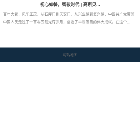
初心如磐，智敬时代 | 高斯贝...
百年大党，风华正茂。从石库门到天安门，从兴业路到复兴路，中国共产党带领
中国人民走过了一百零五载光辉岁月，创造了举世瞩目的伟大成就。在这个...
网站地图