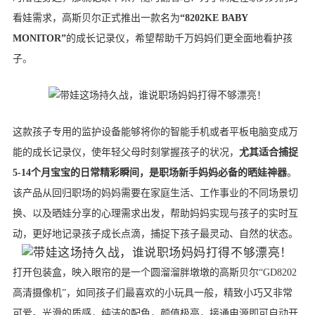
看娃需求，
高斯贝尔正式推出一款名为
“8202KE BABY
MONITOR”
的成长记录仪，希望帮助千万妈妈们更全面地看护孩
子
。
这款孩子专用的监护设备能够将你的智能手机或者平板电脑变成万
能的成长记录仪，使年轻父母时刻掌握孩子的状况，
尤其适合捕捉
5-14个月宝宝的日常精彩瞬间，是职场新手妈妈必备的晒娃神器
。
该产品从回归职场的妈妈需要在家庭生活、工作事业的不同场景切
换、以及晒娃分享的心理需求出发，帮助妈妈实现与孩子的实时互
动，更好地记录孩子成长点滴，捕捉下孩子最灵动、自然的状态。
打开包装盒，映入眼帘的是一个圆溜溜胖墩墩的高斯贝尔“
GD8202
高清摄像机”，
如同孩子们最喜欢的小玩具一般，精致小巧又非常
可爱。光滑的质感，纯洁的配色，颜值极高，接通电源即可自动开