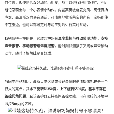
何位置，即使是活泼好动的小朋友，都可以进行轻松“跟拍”，不间
断记录萌宝每一个小表情小动作。内置高灵敏度麦克风、高保真扬
声器、高清晰双向语音通话，可清晰地收听萌宝的声音，宝妈即使
不在身边，也可以都可定时与
萌宝
对话进行
实时互动，
特别值得一提的是，这款监护器有
温度监控与移动侦测功能，支持
声音报警、移动报警与温度报警
，能时刻侦测孩子哭闹或异常移动
动作，随时了解萌娃是否舒适。
与同类产品相比，高斯贝尔这款成长记录仪的高清摄像机也是一个
很大的亮点，其
水平旋转达350度，上下旋转达90度，基本不存在
监控死角问题
。且该监护器支持夜间监控功能，可在黑暗的环境中
5
m
监控
内的区域。