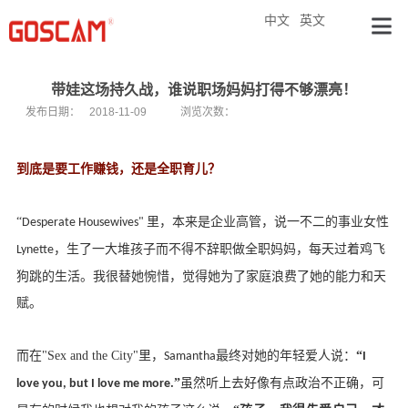
中文
英文
带娃这场持久战，谁说职场妈妈打得不够漂亮！
发布日期：
2018-11-09
浏览次数：
到底是要工作赚钱，还是全职育儿？
“
里，本来是企业高管，说一不二的事业女性
Desperate Housewives"
，生了一大堆孩
子而不得不辞职做全职妈妈，每天过着鸡飞
Lynette
狗跳的生活。我很替她惋惜，觉得她为了家庭浪费了她的能力和天
赋。
而在
"Sex and the City"
里，
最终对她的年轻爱人说：
“
Samantha
I
”
虽然听上去好像有点政治不正确，可
love you, but I love me more.