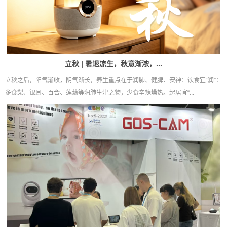
立秋 | 暑退凉生，秋意渐浓，...
立秋之后，阳气渐收，阴气渐长，养生重点在于润肺、健脾、安神：饮食宜“润”：
多食梨、银耳、百合、莲藕等润肺生津之物，少食辛辣燥热。起居宜“...