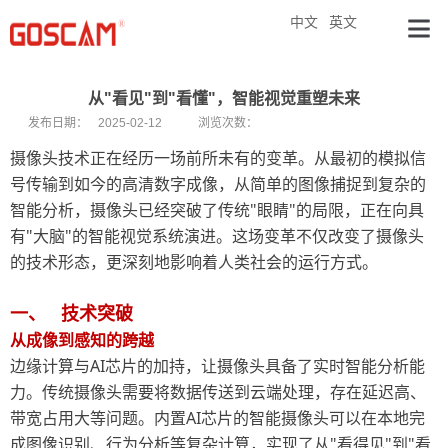
中文
英文
从"看见"到"看懂"，智能视觉重塑未来
发布日期：
2025-02-12
浏览次数：
摄像头技术正在经历一场前所未有的变革。从最初的模拟信
号传输到如今的高清数字成像，从简单的图像捕捉到复杂的
"
"
智能分析，摄像头已经突破了传统
眼睛
的局限，正在向具
"
"
有
大脑
的智能视觉系统演进。这场变革不仅改变了摄像头
的技术形态，更深刻地影响着人类社会的运行方式。
一、
技术突破
从成像到感知的跨越
AI
边缘计算与
芯片的加持，让摄像头具备了实时智能分析能
力。传统摄像头需要将数据传送到云端处理，存在延迟高、
AI
带宽占用大等问题。内置
芯片的智能摄像头可以在本地完
"
"
"
成图像识别、行为分析等复杂计算，实现了从
看得见
到
看