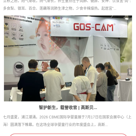
立秋之后，阳气渐收，阴气渐长，养生重点在于润肺、健脾、安神：饮食宜“润”：
多食梨、银耳、百合、莲藕等润肺生津之物，少食辛辣燥热。起居宜“...
智护新生，载誉收官 | 高斯贝...
七月盛夏，浦江潮涌。2026 CBME国际孕婴童展于7月17日在国家会展中心（上
海）圆满落下帷幕。在这场全球孕婴童行业的年度盛会上，高斯...