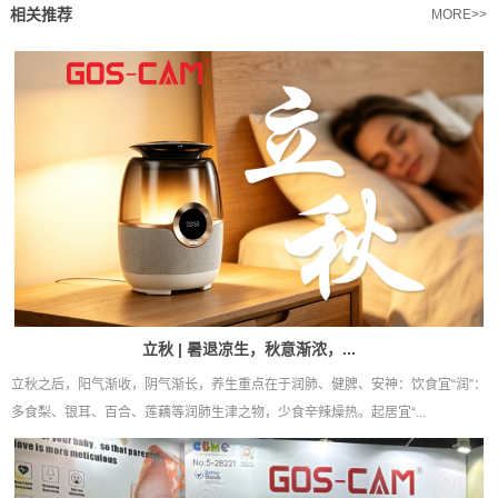
相关推荐
MORE>>
立秋 | 暑退凉生，秋意渐浓，...
立秋之后，阳气渐收，阴气渐长，养生重点在于润肺、健脾、安神：饮食宜“润”：
多食梨、银耳、百合、莲藕等润肺生津之物，少食辛辣燥热。起居宜“...