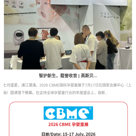
智护新生，载誉收官 | 高斯贝...
七月盛夏，浦江潮涌。2026 CBME国际孕婴童展于7月17日在国家会展中心（上
海）圆满落下帷幕。在这场全球孕婴童行业的年度盛会上，高斯...