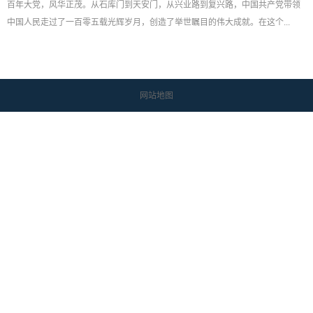
百年大党，风华正茂。从石库门到天安门，从兴业路到复兴路，中国共产党带领
中国人民走过了一百零五载光辉岁月，创造了举世瞩目的伟大成就。在这个...
网站地图