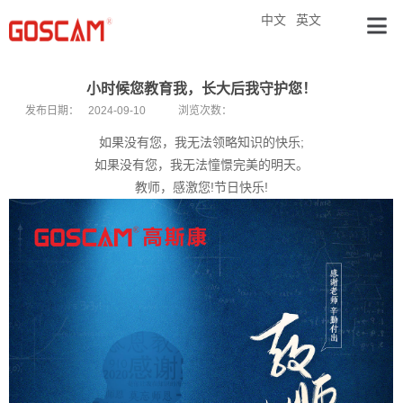
中文
英文
小时候您教育我，长大后我守护您！
发布日期：
2024-09-10
浏览次数：
如果没有您，我无法领略知识的快乐;
如果没有您，我无法憧憬完美的明天。
教师，感激您!节日快乐!