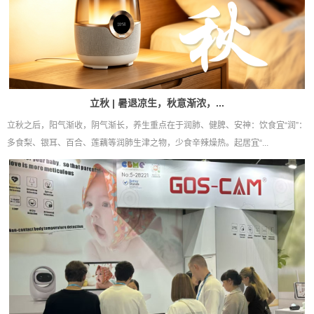
立秋 | 暑退凉生，秋意渐浓，...
立秋之后，阳气渐收，阴气渐长，养生重点在于润肺、健脾、安神：饮食宜“润”：
多食梨、银耳、百合、莲藕等润肺生津之物，少食辛辣燥热。起居宜“...