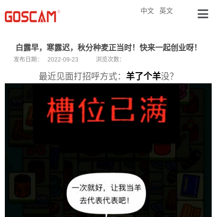
中文
英文
白露早，寒露迟，秋分种麦正当时！快来一起创业呀！
发布日期：
2022-09-23
浏览次数：
最近见面打招呼方式：
羊了个羊
没？