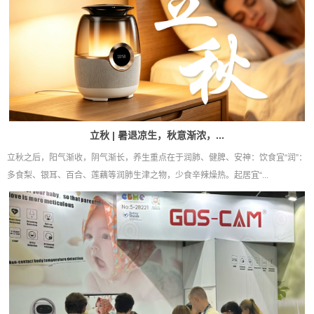
立秋 | 暑退凉生，秋意渐浓，...
立秋之后，阳气渐收，阴气渐长，养生重点在于润肺、健脾、安神：饮食宜“润”：
多食梨、银耳、百合、莲藕等润肺生津之物，少食辛辣燥热。起居宜“...