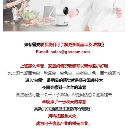
如有需要
联系我们可了解更多新品以及详情
哦
E-mail: sales@goscam.com
上班那么辛苦，家里的情况我都可以帮你监护好哦
水土湿气凝而为露，秋属金，金色白，白者露之色，而气始寒也
进入'白露'，最明显的感觉就是昼夜温差较大
夜间会感到一丝丝的凉意
虽然暑热可能不会一下子退场，但是闷热感会逐渐褪去
早晚添了一份秋天的凉意
高斯贝尔提醒您注意防寒保暖哦！
用科技服务大众，
成为电子信息产业的领先企业，