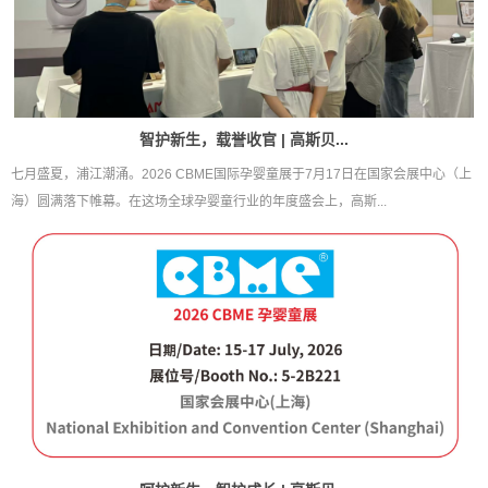
智护新生，载誉收官 | 高斯贝...
七月盛夏，浦江潮涌。2026 CBME国际孕婴童展于7月17日在国家会展中心（上
海）圆满落下帷幕。在这场全球孕婴童行业的年度盛会上，高斯...