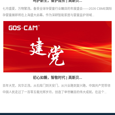
呵护新生，智护成长 | 高斯贝...
七月盛夏，万物繁茂。备受全球孕婴童行业瞩目的年度盛会——2026 CBME国际
孕婴童展即将在上海盛大启幕。作为深耕智能家居与婴童监护领域...
初心如磐，智敬时代 | 高斯贝...
百年大党，风华正茂。从石库门到天安门，从兴业路到复兴路，中国共产党带领
中国人民走过了一百零五载光辉岁月，创造了举世瞩目的伟大成就。在这个...