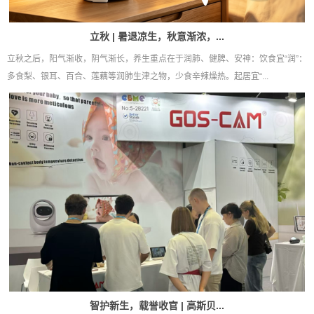
立秋 | 暑退凉生，秋意渐浓，...
立秋之后，阳气渐收，阴气渐长，养生重点在于润肺、健脾、安神：饮食宜“润”：
多食梨、银耳、百合、莲藕等润肺生津之物，少食辛辣燥热。起居宜“...
智护新生，载誉收官 | 高斯贝...