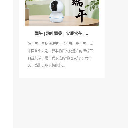
端午 | 粽叶飘香，安康常在，...
端午节，又称端阳节、龙舟节、重午节，是
中国首个入选世界非物质文化遗产的传统节
日挂艾草，是古代家庭的“物理安防”；而今
天，高斯贝尔以智能科...