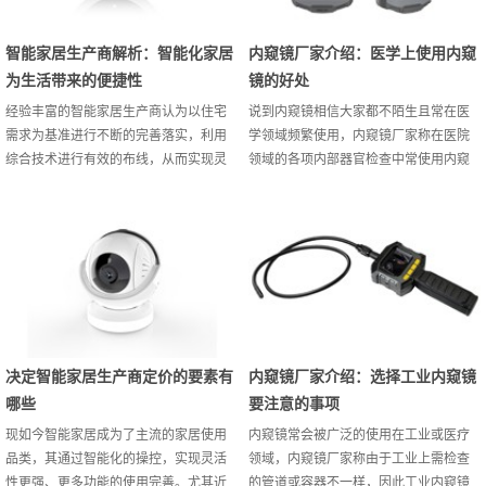
响力和市场竞争力得到了显著提升，并
步，一直在不断的探索、优化和完善。
引来国际资本纷纷捧场。年度展会合辑
国内质量好而不贵的智能家居生产商在
特整理如...
这个红潮中也一直注重完善...
智能家居生产商解析：智能化家居
内窥镜厂家介绍：医学上使用内窥
为生活带来的便捷性
镜的好处
经验丰富的智能家居生产商认为以住宅
说到内窥镜相信大家都不陌生且常在医
需求为基准进行不断的完善落实，利用
学领域频繁使用，内窥镜厂家称在医院
综合技术进行有效的布线，从而实现灵
领域的各项内部器官检查中常使用内窥
活性更强的运用满足成为了现如今先机
镜，并能在内窥镜的帮助下为医学工作
的智能家居独特的竞争力，尤其所能为
者提供精准的检查判断，让病患能更清
便捷化生产带来的作用更是普通家居所
晰的了解到各内部器官的健康情况，下
不可比拟的。下面智能家居生产商就智
面服务质量好的内窥镜厂家为大家介绍
能家居所能为便捷化生活带来的影响内
医学上使用内窥镜的好处：第一、可获
容做进一步说明。一、建立在便捷操作
得精准性的检查结果想要能将病患体内
基础上落实使用需求的目标达成经验丰
的各种器官进行精准性的检查，内窥镜
富的智能家居生产商知道家居更为基本
厂家称就需要使用到内窥镜的帮忙，通
的用处就在于使用需求的满足...
过内窥镜在体内进行进行游走...
决定智能家居生产商定价的要素有
内窥镜厂家介绍：选择工业内窥镜
哪些
要注意的事项
现如今智能家居成为了主流的家居使用
内窥镜常会被广泛的使用在工业或医疗
品类，其通过智能化的操控，实现灵活
领域，内窥镜厂家称由于工业上需检查
性更强、更多功能的使用完善。尤其近
的管道或容器不一样，因此工业内窥镜