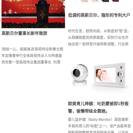
低调的高斯贝尔，隐形的专利大户
时代在变，趋势向前。从制造到“智”造，
高斯贝尔董事长新年致辞
从规模致胜到资质致胜，安防行业也开
始出现一些转型升级和新调整。行业依
'团结一心，砥砺奋进'高视伟业新春主题
靠拼规模、产量、成本的时代已经过
年会隆重举行全体高视伟业人与特邀嘉
去，逐渐发展为资源、渠道、品牌、标
宾欢聚一堂高视伟业集团董事长 刘潭
准、资质等软实力的竞争。企业无论多
爱 在2019年高视伟业集团年会上的致
大规模，有效性才是衡量的标准。高斯
辞 亲爱的同事们、亲爱的朋友们： 大家
贝尔在做有效规模时，首先考虑到的是
好！ 白驹过隙，日月如梭。值此辞旧迎
能为客户带来哪些好处？它能否为有价
新的美好时刻，我们在这里欢聚一堂，
值客户提供什么样的服务？产品能为社
共迎新春。首先我谨代表高视伟业集团
会某一群体解决什么样的问题？多年专
董事局，向在过去一年中为集团发展作
注用户需求，汗水化为硕果...
欧美育儿神器：吐奶蒙被即1秒报
出不懈努力和积极贡献的全体高视伟业
警，偷懒带娃全靠她。
人及家属，向长期以来关心支持集团发
婴儿监护器（Baby Monitor）是欧美新
展的全球客...
手爸妈育儿的“标配”之一。该产品能将音
频和视频数据发送到接收设备，让不在