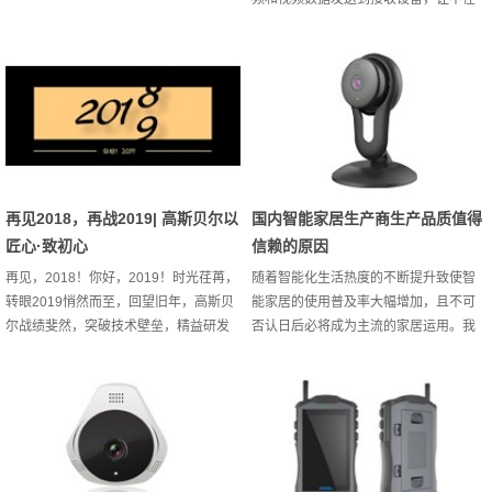
宝宝身边的父母也能了解宝宝的一举一
动。此类设备有的有双向交流功能，因
此父母也可以通过讲话安抚宝宝。若设
备监测到婴儿在20秒内没有移动或是呼
吸的话，就会发出警报，提醒父母或是
保姆。据预测，2017-2023年，全球
Baby Monitor市场出货量将超过2000万
台。从Google ...
再见2018，再战2019| 高斯贝尔以
国内智能家居生产商生产品质值得
匠心·致初心
信赖的原因
再见，2018！你好，2019！时光荏苒，
随着智能化生活热度的不断提升致使智
转眼2019悄然而至，回望旧年，高斯贝
能家居的使用普及率大幅增加，且不可
尔战绩斐然，突破技术壁垒，精益研发
否认日后必将成为主流的家居运用。我
新品，签约喜报不断，喜提多项殊荣，
国品质优口碑良的智能家居生产商为了
成功斩获社会各界的肯定与赞赏。一.展
更好的在需求市场占据更有利的位置，
会篇2018年，高斯贝尔加大了对国际市
通过自身实力的不断提升建立在优化品
场的进军步伐。继在全球多个国家建立
质的基础上为智能家居的供给提供必要
经销网络的基础之上，高斯贝尔频频出
的保障。其一、注重智能技术的提升：
现在各大国际电子产品展上。其品牌影
20世纪后世界对于智能化的研究从未止