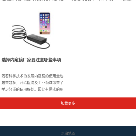
年来随着国内高端的智能家居生产商独
在挑选时要根据使用功能合理选择参
立生产能力的不断增加，在定价的落实
数，才能保障实用性功能的发挥。下面
上已经能很好的完成独立定价的开展，
服务质量好的内窥镜厂家就为大家介绍
那么到底哪些因素会影响品质好的智能
选择工业内窥镜要注意的事项：第一：
家居生产商综合定价的开展呢？一、世
注意选择探头的直径大小由于工业内窥
界综合市场的格局走势众所周知智能家
镜常会使用在不同的设备或空间狭窄的
居的流行与世界的需求以及整体世界的
地方进行探测，因此在使用过程中要注
科技发展水平迅猛提升有着必然的关
意合理的选择探头的直径大小，内窥镜
联，所以就一定程度而言国内的...
厂家称要以能安装放置的直径大...
选择内窥镜厂家要注意哪些事项
随着科学技术的发展内窥镜的使用量也
越来越多，并给医院及工业领域带来了
举足轻重的使用好处。因此有需求的用
户就需要选择可靠的内窥镜厂家才能满
足发展使用的需求，特别是要慎重的考
察厂家在制作技术及科研发明上的水
平，并选择服务质量好的内窥镜厂家才
能满足不同产品的需求。下面就一起来
了解下选择内窥镜厂家要注意的事项：
网站地图