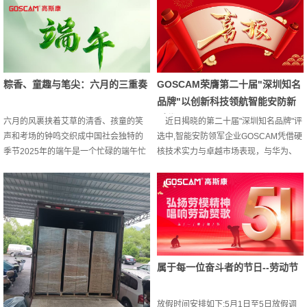
动他的心T5846JEB是一款AI智能摄像机
时间指挥家它挥舞着无形的指挥棒催促
不仅可以哭声检测自动播放音乐安抚也
万物在成熟与新生之间奋力竞逐当我们
可以遮脸检测手机信息通知监护人员最
凝望麦穗低垂、秧苗轻漾便是在阅读土
最最重要的是老人跌倒报警现在很多家
地以生命书写的启示录：人生之忙非为
庭都是老人帮带娃年轻人在外打拼的时
疲于奔命恰是生命对时序庄严的应和每
粽香、童趣与笔尖：六月的三重奏
GOSCAM荣膺第二十届"深圳知名
候其实除了想了解宝宝的情况外也是很
一次俯首耕耘都在为下一次昂首收获埋
关注老年人安全这块的市面上现在很多
下伏笔 当我们的脚步也踏着季节的鼓点
品牌"以创新科技领航智能安防新
是只能产品...
前行那在光阴里种下的终将...
时代
六月的风裹挟着艾草的清香、孩童的笑
近日揭晓的第二十届"深圳知名品牌"评
声和考场的钟鸣交织成中国社会独特的
选中,智能安防领军企业GOSCAM凭借硬
季节2025年的端午是一个忙碌的端午忙
核技术实力与卓越市场表现，与华为、
着包粽子，忙着给娃过六一，忙着准备
大疆等科技巨头共同跻身获奖名单。这
高考......高斯贝尔婴儿360°安全守护套装
一由深圳工业总会联合国家市场监管总
用“陪伴”代替“孤单”360°巡航追踪可以随
局等机构颁发的荣誉，标志着GOSCAM
时随地全方位看护孩子实时关注孩子状
已成长为中国智造的标杆力量。二十年
态时刻守护孩子安全让爱看得见，安全
严选:含金量最高的品牌认证"深圳知名品
随时见天使降落人间，呵护的目光一刻
牌"评选以苛刻的评审体系著称:·创新维
不离对孩子的守护，少一秒都是遗憾高
度:评估研发投入占比、发明专利数量等
属于每一位奋斗者的节日--劳动节
斯贝尔婴儿360°安全守护套装愿...
硬指标(GOSCAM累计获数十...
放假时间安排如下:5月1日至5日放假调