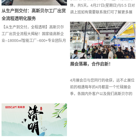
休，共5天。4月27日(星期日)与5.5 日对
从生产到交付：高斯贝尔工厂出货
调上班如有需要联系我们可了解更多展
全流程透明化服务
会资讯以及详情哦E-mail:
sales@goscam.com 用科技服务大众，
【从生产到交付，全程透明】高斯贝尔
成为电子信息产业的领先企业，高斯贝
工厂出货全流程大揭秘！国家级高新企
尔一直在路上
业--18000㎡智能工厂--600+专业团队月
产能30万套+-- 100+专利技术--深度定制
服务 您的高品质安防产品，是这样诞生
的！ 研发端：100+工程师团队，年投入
展会落幕，合作启新！
超1500万，ULife物联网平台全自主开
发，支持ID/结构/硬件/软件全定制！生产
4月展会日与您同行的收获，远不止展位
端：8条SMT线+15条组装线，调焦/烧
前的相遇每年的4月都是一个忙碌展会
录/实验室检测，确保每一台婴儿监视
季，各国内外客户以及我们高斯贝尔的
器...
业务们在香港和广州无缝衔接的来回跑
着，展会期间，我们全新发布的各类新
品广受大众喜爱，产品累计接待体验者
上万人次，收到来自来自海外客户的数
十条优化建议，您的真实反馈是我们迭
代升级的最佳指南香港贸发局春季电子