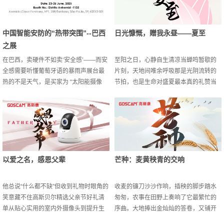
中国智能安防的“热带突围”--巴西
日光慷慨，赠我永昼——夏至
之展
在巴西，卖硬件不如卖‘安全感’——而安
至阳之日，心静自生清凉当蝉鸣暂歇的
全感需要听懂葡萄牙语的暴雨声展台最
片刻，天地间唯余呼吸那是光阴流转的
热的不是天气，是买家为 “太阳能摄像
节拍，也是生命对盛夏最本真的礼赞当
头” 挤塌桌子的疯狂此次高斯贝尔以湖南
我们在空调房中啜饮冰咖时或许仍可推
公司参展巴西圣保罗国际消费类电子及
窗感受那灼热的风聆听千年未绝的蝉鸣
家用电器产品展览会展会期间以室外太
夏至提醒我们：万物荣极之时，亦在孕
阳能摄像头，AI智能摄像头以及门锁最
育新生 而生命最绚烂的姿态恰是在骄阳
为火爆如有需要联系我们可了解更多展
下舒展枝叶在骤雨中挺拔脊梁不负这漫
会资讯以及详情哦E-mail:
长白昼赠与的每一寸光阴。在这美好的
以爱之名，感恩父辈
芒种：麦黄秧青的交响
sales@goscam.com 用科技服务大众，
时刻，不得不给高斯贝尔的粉丝们安利
成为电子信息产业的领先企业，高斯...
下咱们公司火爆的这款ipc摄像头啦
IPCT5868CC是我...
他总说“什么都不缺”但收到礼物时眼角的
收麦的镰刀沙沙作响，插秧的脚步踏水
笑意藏不住高斯贝尔精选父亲节好礼清
匆匆，农事在田野上奏响了它最繁忙的
单从贴心实用的室内外摄像头到提升生
序曲。大地捧出金灿灿的答卷，又铺开
活品质的AI监护类摄像头总有一款能打
绿油油的新卷芒种如一位严苛而慷慨的