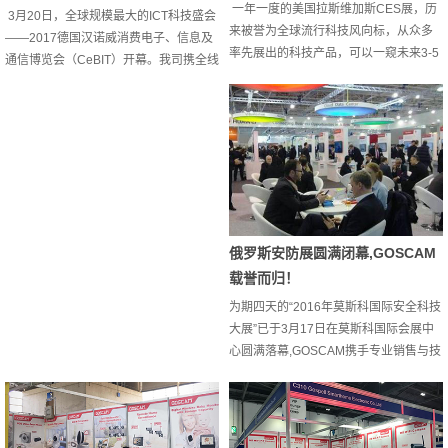
一年一度的美国拉斯维加斯CES展，历
3月20日，全球规模最大的ICT科技盛会
来被誉为全球流行科技风向标，从众多
——2017德国汉诺威消费电子、信息及
率先展出的科技产品，可以一窥未来3-5
通信博览会（CeBIT）开幕。我司携全线
年全球科技的发展趋势和方向。与往届
重磅产品远赴德国，共襄盛举，向欧洲
相比，本次CES展，来自中国企业的科
市场展示新一代无线音视频高科技产品
技力量锋芒显露，参展企业数量再创新
的魅力！CeBIT是世界最大的ICT国际顶
高，占据了全部参展厂商的1/3左右。本
级盛会，全面展示数字IT、家庭及办公通
次CES盛会，GOSCAM携全线重磅产品
信解决方案领域的创新成果，主要目标
亮相。展会期间，来自世界各地的买家
群体是来自工业、批发及零售、贸易、
详细了解了GOSCAM产品的功能、用
银行、服务业、政府机构、科研单位的
途、生产工艺，对产品的质量赞不绝
用户和所有技术爱好者。GOSC...
口，多...
俄罗斯安防展圆满闭幕,GOSCAM
载誉而归！
为期四天的“2016年莫斯科国际安全科技
大展”已于3月17日在莫斯科国际会展中
心圆满落幕,GOSCAM携手专业销售与技
术团队亮相本次盛会,让更多海外客户了
解到中国安防企业在中高端产品领域日
渐提升的实力。本展为俄罗斯最大且最
具权威的安全器材专业展，是提供专业