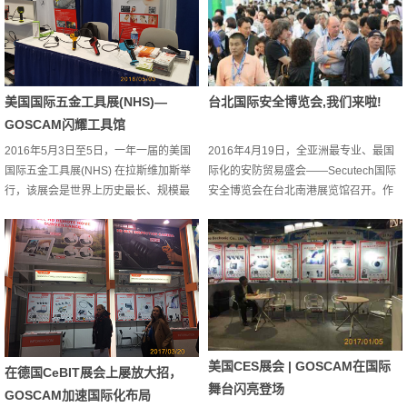
美国国际五金工具展(NHS)—
台北国际安全博览会,我们来啦!
GOSCAM闪耀工具馆
2016年5月3日至5日，一年一届的美国
2016年4月19日，全亚洲最专业、最国
国际五金工具展(NHS) 在拉斯维加斯举
际化的安防贸易盛会——Secutech国际
行，该展会是世界上历史最长、规模最
安全博览会在台北南港展览馆召开。作
大的专业展览会之一，也是美洲地区最
为全球唯一聚焦“原始制造”的安全展会，
大的五金工具、五金制品及户外用品展
台北国际安全博览会自1998年开展以
览会，每年都吸引了全球最高水准的参
来，每年都吸引来自世界各个国家的厂
展商和采购商前往参会。作为国内最专
商参展和业内人士前来参观，对安防行
业、品种最齐全、规模最大的智能家居
业发展具有巨大的推进作用。 GOSCAM
产品制造企业,GOSCAM携带传统强项系
作为国内最专业、品种最齐全、规模最
列检测工具最新款式惊艳亮相，吸引了
大的智能家居产品制造企业，以最优质
众多商客的注意，其时尚的外观与卓越
的产品、最领先的技术以及无与伦比的...
美国CES展会 | GOSCAM在国际
的性能令...
在德国CeBIT展会上屡放大招，
舞台闪亮登场
GOSCAM加速国际化布局