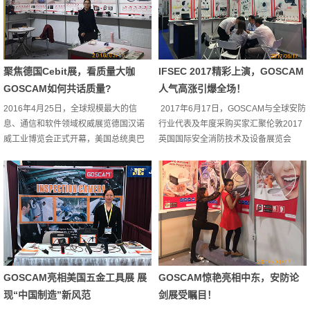
买主认识俄罗斯及全世界安全技术最新
发展的绝佳平台。每年有超过400家以上
国内外厂商参展，一同抢食每年约15亿
美金的俄罗斯安全器材产业市场。目
前，...
聚焦德国Cebit展，看质量大咖
IFSEC 2017精彩上演，GOSCAM
GOSCAM如何共话质量?
人气高涨引爆全场！
2016年4月25日，全球规模最大的信
2017年6月17日，GOSCAM与全球安防
息、通信和软件领域权威展览德国汉诺
行业代表及年度采购买家汇聚伦敦2017
威工业博览会正式开幕，美国总统奥巴
英国国际安全消防技术及设备展览会
马和德国总理默克尔共同为展会揭幕。
（IFSEC 2017 UK ）。英国国际安全与
今年展会的主题为“工业融合——发现解
消防技术及设备展览会（IFSEC）首创
决方案”，重点聚焦智能化、自动化工厂
于1973年，迄今已有43年的历史。该展
与能源系统的改造，并重点展示百余项
主题明确、定位清晰、专业性强，经过
工业4.0的实际应用。作为无线音视频传
40多年的发展，其已成为该领域尽人皆
输设备的开拓者和领先者-深圳市高斯贝
知的品牌展会，无论是企业新产品发布
尔家居智能电子有限公司
还是买家年度采购，均以此展作为展示
（GOSCAM），在本次展会以“用科技服
与交易的优质平台。业...
务大众”为主题，展...
GOSCAM亮相美国五金工具展 展
GOSCAM惊艳亮相中东，安防论
现“中国制造”新风范
剑展受瞩目！