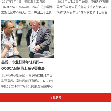
2017年5月4日，美国五金工具展
2016年1月17日至19日，中东地区规模
（National Hardware Show）在拉斯维
最大的国际安防设备与技术展览会(以下
加斯会展中心盛大开幕。美国五金工具
简称“迪拜安防展”)在阿联酋迪拜国际贸
展（National Hardware Show）创办于
易中心盛大举行。作为中东地区乃至全
1945年，至今已有71年的历史。该展会
球颇具影响力的全方位安全防范设备及
是全美零售商的大聚会，通过这个贸易
技术专业性展览会，迪拜安防展吸引了
平台，零售商们可一站式解决其对所有
各国行业顶尖的安防巨头携带最新智能
五金工具、家具用品和小家电等产品的
化产品及解决方案参展，成为全球安防
全部采购需求。本次展会由GOSCAM外
前瞻人士对未来智能化事业、安防尖端
贸部相关人员参加，经过前期精心准备
科技发展进行深度探讨交流的一大国际
与策...
性商业平台。作为国内最专业、品种最
齐全、规模...
品质、专业打动年轻妈妈—
GOSCAM惊艳上海孕婴童展
全球领先孕婴童展 -- 第16届CBME中国
孕婴童展、童装展(以下简称2016 CBME
中国)于2016年7月20日在国家会展中心
（上海）盛大开幕。2016 CBME中国聚
焦现在，引领未来，携手来自全球的专
业观众和3,673个孕婴童品牌，关注消费
需求与理念升级，以创新驱动提升产品