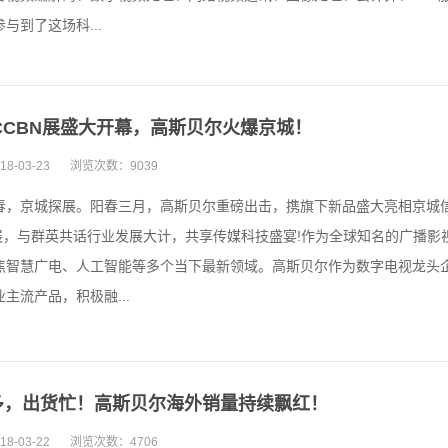
与到了这场科...
8CCBN展盛大开幕，高斯贝尔火爆京城！
18-03-23
浏览次数：
9039
春，京城探展。阳春三月，高斯贝尔重磅出击，携旗下新品盛大亮相京城
N展，与群英共话行业发展大计，共享传媒科技盛宴!作为全球知名的广播影视
焦智慧广电、人工智能等多个当下最新领域。高斯贝尔作为数字电视龙头企
主流产品，积极融...
多，出货忙！高斯贝尔海外销量持续飘红！
18-03-22
浏览次数：
4706