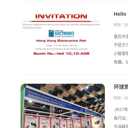
Hel
时间：
20
皇后大
不低于
小智君
有趣、炫
环球资
时间：
20
201
各行业
为深耕