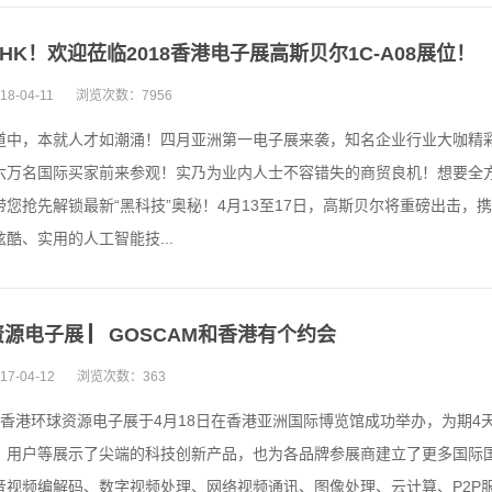
lo HK！欢迎莅临2018香港电子展高斯贝尔1C-A08展位！
18-04-11
浏览次数：
7956
道中，本就人才如潮涌！四月亚洲第一电子展来袭，知名企业行业大咖精
六万名国际买家前来参观！实乃为业内人士不容错失的商贸良机！想要全
带您抢先解锁最新“黑科技”奥秘！4月13至17日，高斯贝尔将重磅出击
酷、实用的人工智能技...
源电子展 ▏GOSCAM和香港有个约会
17-04-12
浏览次数：
363
7年香港环球资源电子展于4月18日在香港亚洲国际博览馆成功举办，为期
、用户等展示了尖端的科技创新产品，也为各品牌参展商建立了更多国际国
音视频编解码、数字视频处理、网络视频通讯、图像处理、云计算、P2P服