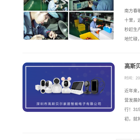
南方春
十里，
秒赶生
地忙碌，
高斯贝
时间：
20
近年来
营发展
行！3
初，就将