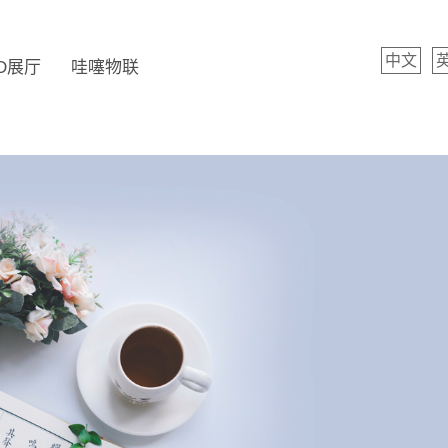
中文
D展厅
哇噻物联