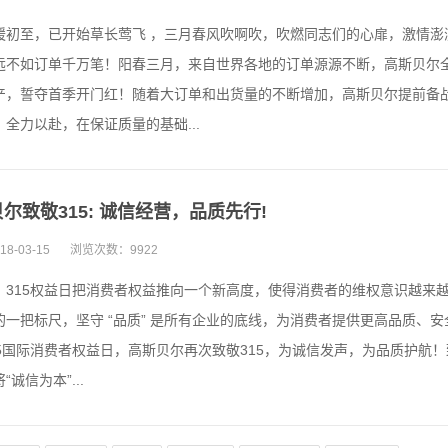
暖初至，已开始草长莺飞 ，三月春风吹啊吹，吹燃同志们的心扉，激情
远不如订单千万笔！阳春三月，来自世界各地的订单源源不断，高斯贝尔
产，誓夺首季开门红！随着大订单和出货量的不断增加，高斯贝尔提前备
全力以赴，在保证质量的基础...
尔致敬315: 诚信经营，品质先行!
18-03-15
浏览次数：
9922
，315权益日把消费者权益推向一个新高度，使得消费者的维权意识越来越
的一把标尺，坚守 “品质” 是所有企业的底线，为消费者提供更高品质、
15国际消费者权益日，高斯贝尔再次致敬315，为诚信发声，为品质护航！
“诚信为本”...