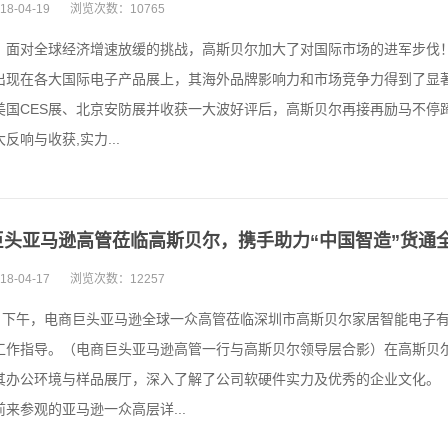
18-04-19
浏览次数：
10765
，面对全球经济增速放缓的挑战，高斯贝尔加大了对国际市场的进军步伐
出现在各大国际电子产品展上，其海外品牌影响力和市场竞争力得到了显著
美国CES展、北京安防展并收获一大波好评后，高斯贝尔再接再励马不停蹄，
反响与收获,实力...
巨头亚马逊高管莅临高斯贝尔，携手助力“中国智造”货通
18-04-17
浏览次数：
12257
7日下午，电商巨头亚马逊全球一众高管莅临深圳市高斯贝尔家居智能电子
工作指导。（电商巨头亚马逊高管一行与高斯贝尔领导层合影）在高斯贝
其办公环境与样品展厅，深入了解了公司软硬件实力及优秀的企业文化。
来参观的亚马逊一众高层详...