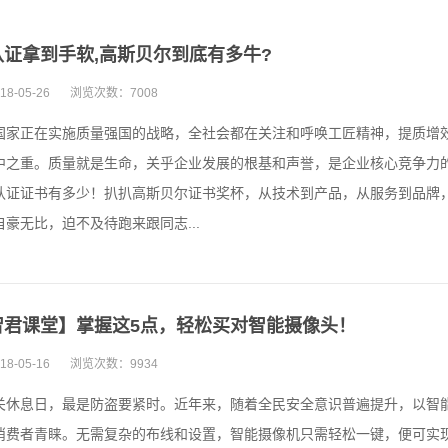
认证拿到手软,高斯贝尔到底有多牛?
18-05-26
浏览次数：
7008
国家正在实施质量强国的战略，全社会都在关注和呼唤工匠精神，提质增
中之重。质量就是生命，关乎企业发展的根基和声誉，是企业核心竞争力
认证证书有多少！扒扒高斯贝尔证书奖杯，从技术到产品，从服务到品牌
豪无比，迫不及待跑来跟同志...
智君课堂】掌握这5点，轻松买对智能摄像头！
18-05-16
浏览次数：
9934
关休息日，最是防盗要紧时。近年来，随着全民安全意识普遍提升，以智
消费者青睐。无需复杂的布线和设置，智能摄像机只需轻松一键，便可实