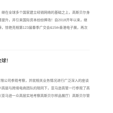
！继在全球多个国家建立经销网络的基础之上，高斯贝尔身
提升，并引来国际资本纷纷捧场！自2018开年以来，继
惊艳亮相第123届春季广交会&15th香港电子展，再次
全球！
有限公司参观考察，并就相关业务情况进行广泛深入的座谈
尔高层与跨境电商团队的陪同下，亚马逊高管一行参观了高
（亚马逊一众高层实地考察高斯贝尔样品展厅）高斯贝尔管