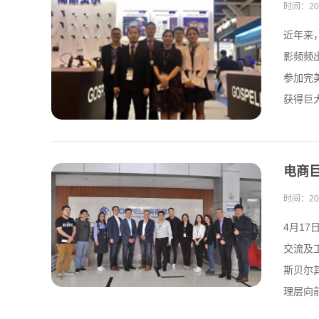
时间：
20
近年来
影频频
参加完
获得巨大
电商
时间：
20
4月1
交流及
斯贝尔
理层向前