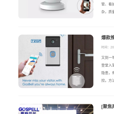
管、看
杂，质
爆款
时间：
20
又到一
登堂入
隐患，
控。方法
[聚