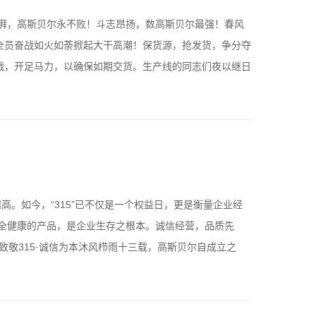
澎湃，高斯贝尔永不败！斗志昂扬，数高斯贝尔最强！春风
全员奋战如火如荼掀起大干高潮！保货源，抢发货，争分夺
战，开足马力，以确保如期交货。生产线的同志们夜以继日
高。如今，“315”已不仅是一个权益日，更是衡量企业经
安全健康的产品，是企业生存之根本。诚信经营，品质先
致敬315·诚信为本沐风栉雨十三载，高斯贝尔自成立之