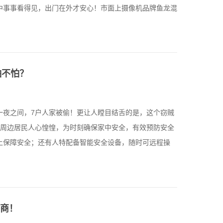
中事事看得见，出门在外才安心！市面上摄像机品牌鱼龙混
怕不怕？
一夜之间，7户人家被偷！更让人瞠目结舌的是，这个窃贼
狂，周边居民人心惶惶，为时刻确保家中安全，有效预防安全
上保障安全；还有人特配备智能安全设备，随时可远程操
客商！