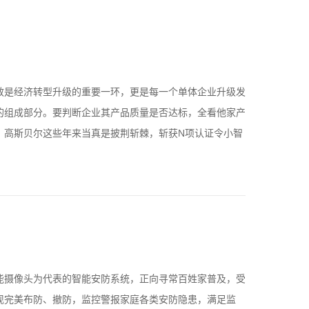
效是经济转型升级的重要一环，更是每一个单体企业升级发
的组成部分。要判断企业其产品质量是否达标，全看他家产
，高斯贝尔这些年来当真是披荆斩棘，斩获N项认证令小智
能摄像头为代表的智能安防系统，正向寻常百姓家普及，受
现完美布防、撤防，监控警报家庭各类安防隐患，满足监