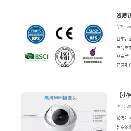
资质
时间：
20
日前，
展的重
品资质
君感到自
【小
时间：
20
长假年
到众多