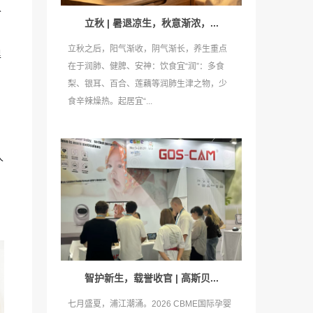
人
立秋 | 暑退凉生，秋意渐浓，...
立秋之后，阳气渐收，阴气渐长，养生重点
里
在于润肺、健脾、安神：饮食宜“润”：多食
梨、银耳、百合、莲藕等润肺生津之物，少
食辛辣燥热。起居宜“...
人
智护新生，载誉收官 | 高斯贝...
七月盛夏，浦江潮涌。2026 CBME国际孕婴