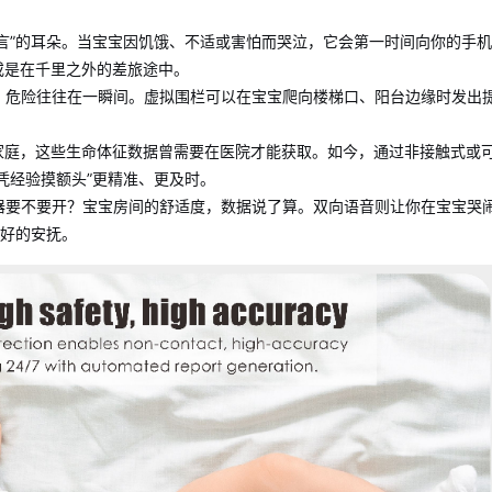
言”的耳朵。当宝宝因饥饿、不适或害怕而哭泣，它会第一时间向你的手机
或是在千里之外的差旅途中。
，危险往往在一瞬间。虚拟围栏可以在宝宝爬向楼梯口、阳台边缘时发出
家庭，这些生命体征数据曾需要在医院才能获取。如今，通过非接触式或
凭经验摸额头”更精准、更及时。
器要不要开？宝宝房间的舒适度，数据说了算。双向语音则让你在宝宝哭
最好的安抚。