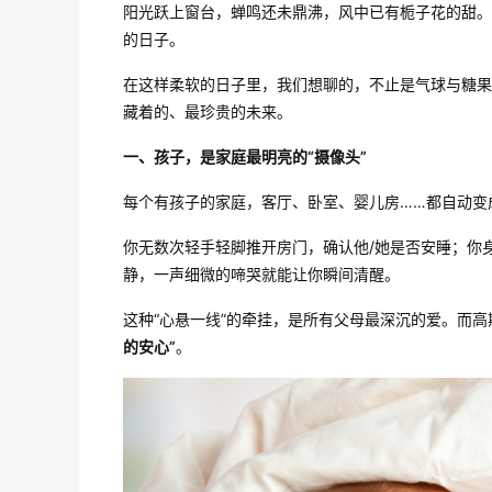
阳光跃上窗台，蝉鸣还未鼎沸，风中已有栀子花的甜
的日子。
在这样柔软的日子里，我们想聊的，不止是气球与糖
藏着的、最珍贵的未来。
一、孩子，是家庭最明亮的“摄像头”
每个有孩子的家庭，客厅、卧室、婴儿房……都自动变
你无数次轻手轻脚推开房门，确认他/她是否安睡；你
静，一声细微的啼哭就能让你瞬间清醒。
这种“心悬一线”的牵挂，是所有父母最深沉的爱。而
的安心”
。