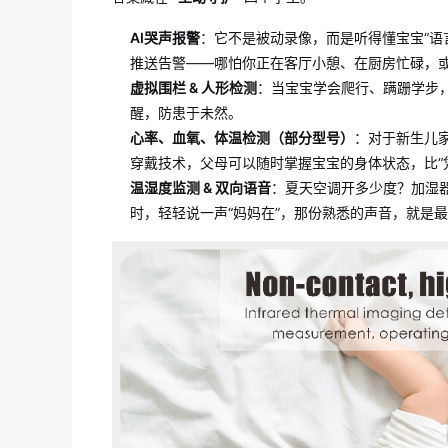
AI哭声报警
：它不是被动录像，而是听得懂宝宝“语
推送告警——哪怕你正在客厅小憩、在厨房忙碌，
虚拟围栏 & 人形检测
：当宝宝学会爬行、蹒跚学步
醒，防患于未然。
心率、血氧、体温检测（部分型号）
：对于新生儿
穿戴技术，父母可以随时掌握宝宝的身体状态，比“
温湿度监测 & 双向语音
：夏天空调开多少度？加湿
时，轻轻说一声“妈妈在”，那份熟悉的声音，就是