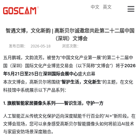
中文
英文
智遇文博，文化新韵 | 高斯贝尔诚邀您共赴第二十二届中国
（深圳）文博会
发布日期：
2026-05-18
浏览次数：
五月鹏城，文韵流芳。被誉为“中国文化产业第一展”的第二十二届中
国（深圳）国际文化产业博览交易会（以下简称“文博会”）将于
2026
年5月21日至25日
在
深圳国际会展中心
盛大启幕
本次文博会，高斯贝尔将围绕“
智护生活，文化新生
”的主题，在文化
科技馆中系统展示以下产品系列：
1. 旗舰智能家居摄像头系列——智识生活，守护一方
人工智能正从传统文化保护迈向深度赋能千行百业的“AI+”新阶段。在
文博会现场，您可以亲身感受高斯贝尔智能摄像头如何将前沿AI技术
与家庭安防场景深度融合。