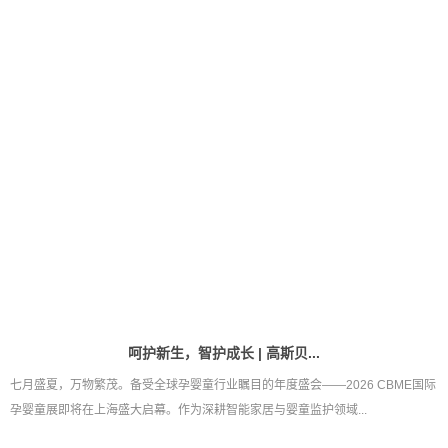
初心如磐，智敬时代 | 高斯贝...
百年大党，风华正茂。从石库门到天安门，从兴业路到复兴路，中国共产党带领
中国人民走过了一百零五载光辉岁月，创造了举世瞩目的伟大成就。在这个...