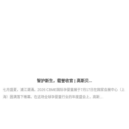
七月盛夏，浦江潮涌。2026 CBME国际孕婴童展于7月17日在国家会展中心（上
海）圆满落下帷幕。在这场全球孕婴童行业的年度盛会上，高斯...
呵护新生，智护成长 | 高斯贝...
七月盛夏，万物繁茂。备受全球孕婴童行业瞩目的年度盛会——2026 CBME国际
孕婴童展即将在上海盛大启幕。作为深耕智能家居与婴童监护领域...