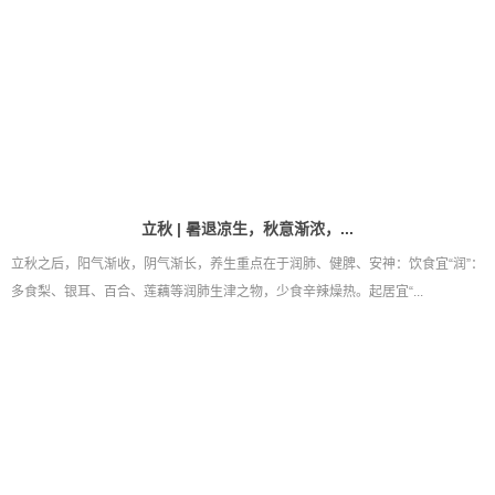
立秋 | 暑退凉生，秋意渐浓，...
立秋之后，阳气渐收，阴气渐长，养生重点在于润肺、健脾、安神：饮食宜“润”：
多食梨、银耳、百合、莲藕等润肺生津之物，少食辛辣燥热。起居宜“...
智护新生，载誉收官 | 高斯贝...