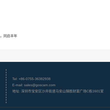
，同启丰年
Tel: +86-0755-36382938
E-mail: sales@goscam.com
地址: 深圳市宝安区沙井街道马安山锦胜财富广场C栋1601室