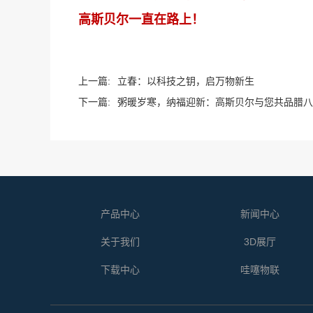
高斯贝尔一直在路上！
上一篇:
立春：以科技之钥，启万物新生
下一篇:
粥暖岁寒，纳福迎新：高斯贝尔与您共品腊八
产品中心
新闻中心
关于我们
3D展厅
下载中心
哇噻物联