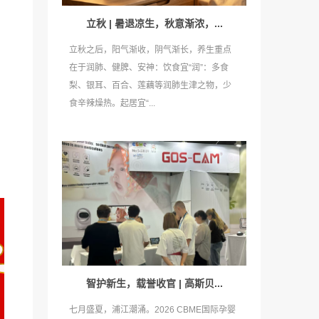
立秋 | 暑退凉生，秋意渐浓，...
立秋之后，阳气渐收，阴气渐长，养生重点
在于润肺、健脾、安神：饮食宜“润”：多食
梨、银耳、百合、莲藕等润肺生津之物，少
食辛辣燥热。起居宜“...
智护新生，载誉收官 | 高斯贝...
七月盛夏，浦江潮涌。2026 CBME国际孕婴